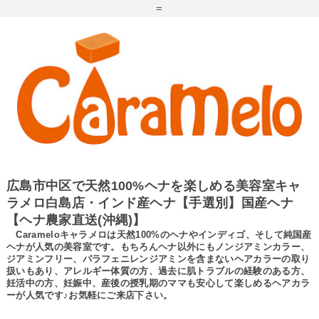
=
広島市中区で天然100%ヘナを楽しめる美容室キャ
ラメロ白島店・インド産ヘナ【手選別】国産ヘナ
【ヘナ農家直送(沖縄)】
Carameloキャラメロは天然100%のヘナやインディゴ、そして純国産
ヘナが人気の美容室です。もちろんヘナ以外にもノンジアミンカラー、
ジアミンフリー、パラフェニレンジアミンを含まないヘアカラーの取り
扱いもあり、アレルギー体質の方、過去に肌トラブルの経験のある方、
妊活中の方、妊娠中、産後の授乳期のママも安心して楽しめるヘアカラ
ーが人気です♪お気軽にご来店下さい。