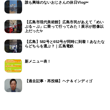
誰も興味のないおじさんの休日Vlog✂
【広島市現代美術館】広島市民があえて「めい
ぷる～ぷ」に乗って行ってみた！展示が想像以
上だった✨
【広島】582号と652号が同時に到着！あなたな
らどちらを選ぶ？｜広島電鉄
新メニュー表！
【過去記事・再投稿】ヘナ＆インディゴ