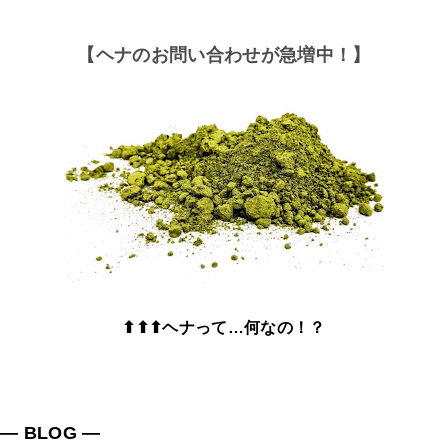
【ヘナのお問い合わせが急増中！】
⬆⬆⬆ヘナって…何なの！？
― BLOG ―