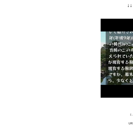
↓
ミ
URL