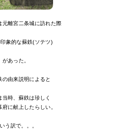
は元離宮二条城に訪れた際
印象的な蘇鉄(ソテツ)
があった。
鉄の由来説明によると
は当時、蘇鉄は珍しく
幕府に献上したらしい。
いう訳で。。。