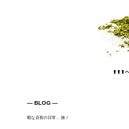
⬆⬆⬆
― BLOG ―
暇な店長の日常...
旅
/