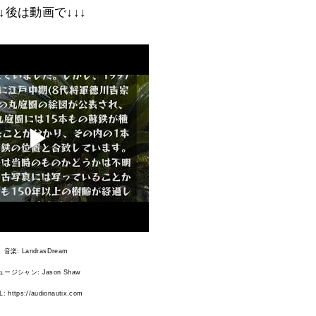
↓↓後は動画で↓↓↓
音楽: LandrasDream
ュージシャン: Jason Shaw
: https://audionautix.com