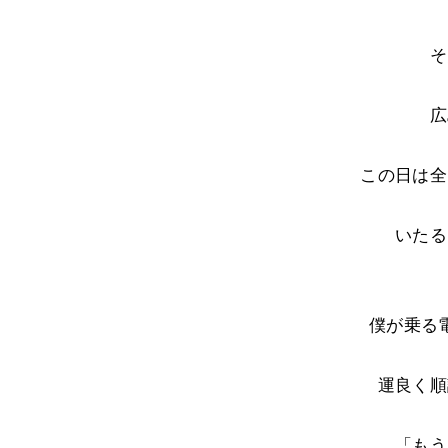
そ
広
この日は全
いたる
僕が乗る
運良く順
「もう