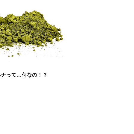
ヘナって…何なの！？