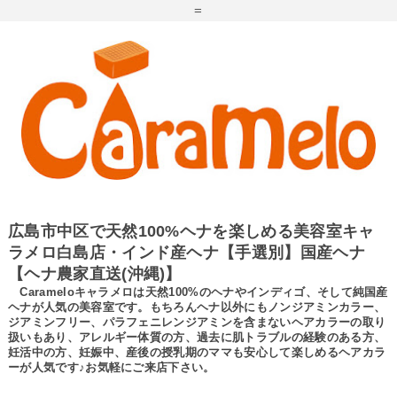
=
広島市中区で天然100%ヘナを楽しめる美容室キャ
ラメロ白島店・インド産ヘナ【手選別】国産ヘナ
【ヘナ農家直送(沖縄)】
Carameloキャラメロは天然100%のヘナやインディゴ、そして純国産
ヘナが人気の美容室です。もちろんヘナ以外にもノンジアミンカラー、
ジアミンフリー、パラフェニレンジアミンを含まないヘアカラーの取り
扱いもあり、アレルギー体質の方、過去に肌トラブルの経験のある方、
妊活中の方、妊娠中、産後の授乳期のママも安心して楽しめるヘアカラ
ーが人気です♪お気軽にご来店下さい。