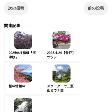
次の投稿
前の投稿
関連記事
2025年桜情報『河
2023.4.24【音戸】
津桜』
ツツジ
桜🌸情報🌸
スクーターで三瓶
山まで！笑