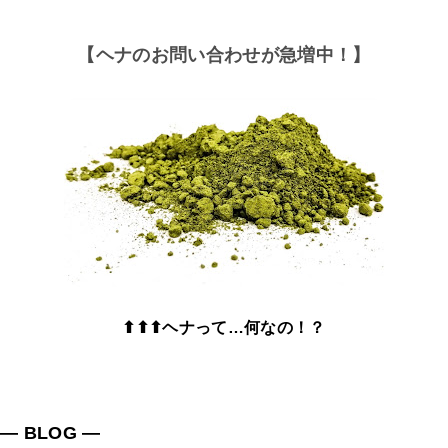
【ヘナのお問い合わせが急増中！】
⬆⬆⬆ヘナって…何なの！？
― BLOG ―