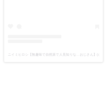
ニイミヒロシ【無趣味で自然派で人見知りな…おじさん】(@happys