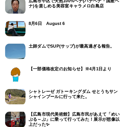
広島市中区で天然100%ヘナ(ハナヘナ・国産ヘ
ナ)を楽しめる美容室キャラメロ白島店
8月6日 August 6
土師ダムでSUP(サップ)が最高過ぎる報告。
【一部価格改定のお知らせ】※4月1日より
シャトレーゼ ガトーキングダム せとうちサン
シャインプールに行って来た。
【広島市現代美術館】広島市民があえて「めい
ぷる～ぷ」に乗って行ってみた！展示が想像以
上だった✨