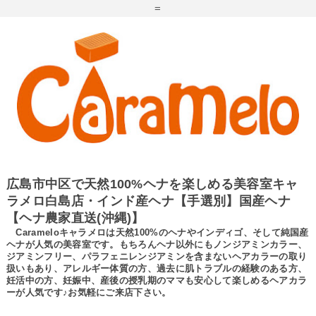
=
広島市中区で天然100%ヘナを楽しめる美容室キャ
ラメロ白島店・インド産ヘナ【手選別】国産ヘナ
【ヘナ農家直送(沖縄)】
Carameloキャラメロは天然100%のヘナやインディゴ、そして純国産
ヘナが人気の美容室です。もちろんヘナ以外にもノンジアミンカラー、
ジアミンフリー、パラフェニレンジアミンを含まないヘアカラーの取り
扱いもあり、アレルギー体質の方、過去に肌トラブルの経験のある方、
妊活中の方、妊娠中、産後の授乳期のママも安心して楽しめるヘアカラ
ーが人気です♪お気軽にご来店下さい。