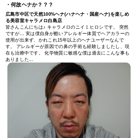
・何故ヘナか？？？
広島市中区で天然100%ヘナ(ハナヘナ・国産ヘナ)を楽しめ
る美容室キャラメロ白島店
皆さんこんにちは♪ キャラメロのニイミヒロシです。 突然
ですが… 実は僕自身が酷いアレルギー体質でヘアカラーの
使用が出来ず、かれこれ15年以上のヘナユーザーなんで
す。 アレルギーが原因での鼻の手術も経験しましたし、現
在も治療中です。 化学物質に敏感な僕は過去にこんな事も
ありました...