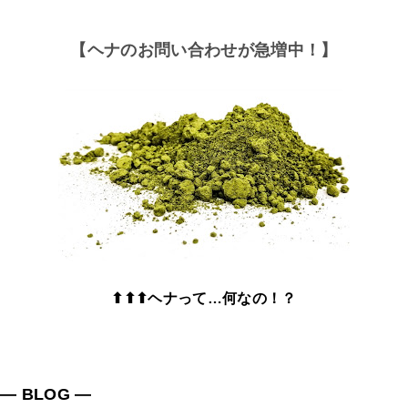
【ヘナのお問い合わせが急増中！】
⬆⬆⬆ヘナって…何なの！？
― BLOG ―