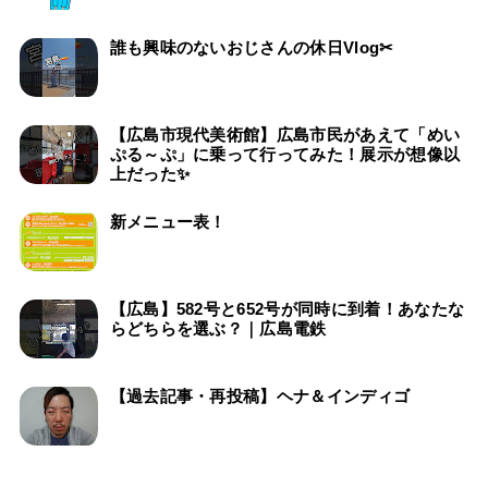
誰も興味のないおじさんの休日Vlog✂
【広島市現代美術館】広島市民があえて「めい
ぷる～ぷ」に乗って行ってみた！展示が想像以
上だった✨
新メニュー表！
【広島】582号と652号が同時に到着！あなたな
らどちらを選ぶ？｜広島電鉄
【過去記事・再投稿】ヘナ＆インディゴ