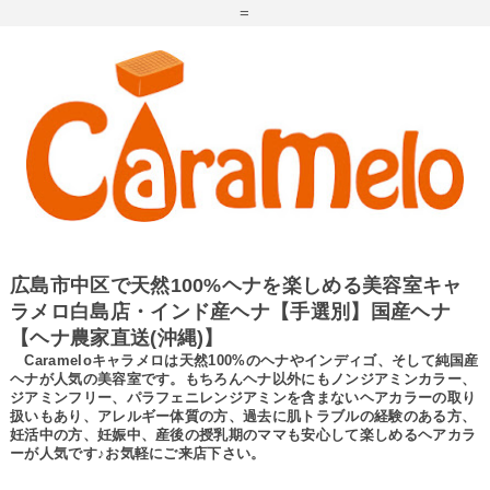
=
広島市中区で天然100%ヘナを楽しめる美容室キャ
ラメロ白島店・インド産ヘナ【手選別】国産ヘナ
【ヘナ農家直送(沖縄)】
Carameloキャラメロは天然100%のヘナやインディゴ、そして純国産
ヘナが人気の美容室です。もちろんヘナ以外にもノンジアミンカラー、
ジアミンフリー、パラフェニレンジアミンを含まないヘアカラーの取り
扱いもあり、アレルギー体質の方、過去に肌トラブルの経験のある方、
妊活中の方、妊娠中、産後の授乳期のママも安心して楽しめるヘアカラ
ーが人気です♪お気軽にご来店下さい。