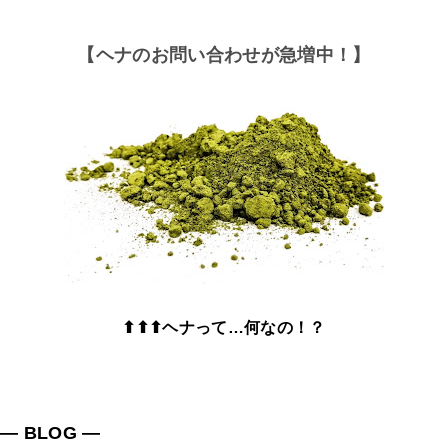
【ヘナのお問い合わせが急増中！】
⬆⬆⬆ヘナって…何なの！？
― BLOG ―