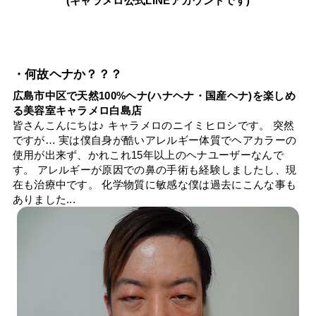
(キャラメロ公式LINEアカウントです)
・何故ヘナか？？？
広島市中区で天然100%ヘナ(ハナヘナ・国産ヘナ)を楽しめ
る美容室キャラメロ白島店
皆さんこんにちは♪ キャラメロのニイミヒロシです。 突然
ですが… 実は僕自身が酷いアレルギー体質でヘアカラーの
使用が出来ず、かれこれ15年以上のヘナユーザーなんで
す。 アレルギーが原因での鼻の手術も経験しましたし、現
在も治療中です。 化学物質に敏感な僕は過去にこんな事も
ありました...