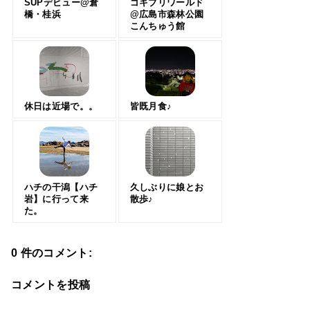
SUPデビュー@倉
ゴキブリワールド
橋・桂浜
@広島市森林公園
こんちゅう館
休日は近場で。。
皆既月食♪
ハチの干潟【ハチ
久しぶりに娘とお
岩】に行って来
散歩♪
た。
0 件のコメント:
コメントを投稿