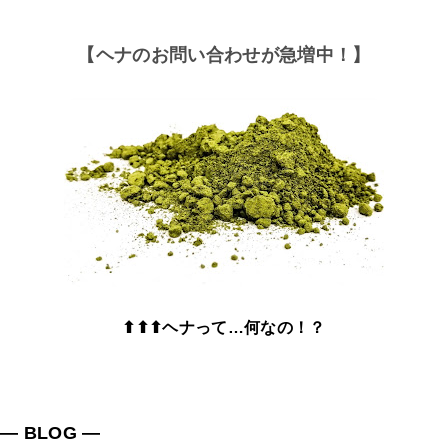
【ヘナのお問い合わせが急増中！】
⬆⬆⬆ヘナって…何なの！？
― BLOG ―