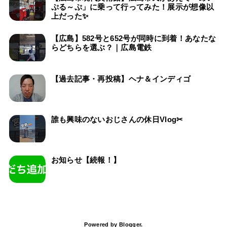
ぷる～ぷ」に乗って行ってみた！展示が想像以
上だった✨
【広島】582号と652号が同時に到着！あなたな
らどちらを選ぶ？｜広島電鉄
【過去記事・再投稿】ヘナ＆インディゴ
誰も興味のないおじさんの休日Vlog✂
お知らせ【続報！】
Powered by
Blogger
.