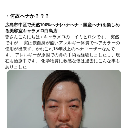
・何故ヘナか？？？
広島市中区で天然100%ヘナ(ハナヘナ・国産ヘナ)を楽しめ
る美容室キャラメロ白島店
皆さんこんにちは♪ キャラメロのニイミヒロシです。 突然
ですが… 実は僕自身が酷いアレルギー体質でヘアカラーの
使用が出来ず、かれこれ15年以上のヘナユーザーなんで
す。 アレルギーが原因での鼻の手術も経験しましたし、現
在も治療中です。 化学物質に敏感な僕は過去にこんな事も
ありました...