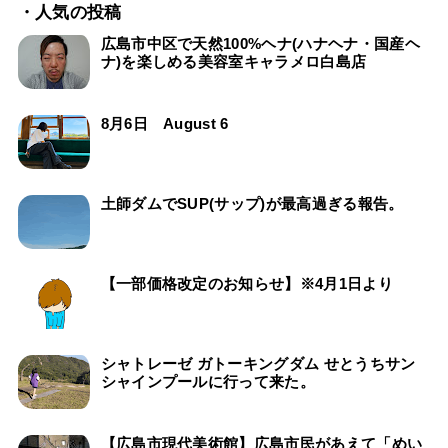
・人気の投稿
広島市中区で天然100%ヘナ(ハナヘナ・国産ヘ
ナ)を楽しめる美容室キャラメロ白島店
8月6日 August 6
土師ダムでSUP(サップ)が最高過ぎる報告。
【一部価格改定のお知らせ】※4月1日より
シャトレーゼ ガトーキングダム せとうちサン
シャインプールに行って来た。
【広島市現代美術館】広島市民があえて「めい