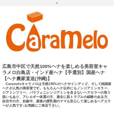
=
広島市中区で天然100%ヘナを楽しめる美容室キャ
ラメロ白島店・インド産ヘナ【手選別】国産ヘナ
【ヘナ農家直送(沖縄)】
Carameloキャラメロは天然100%のヘナやインディゴ、そして純国産
ヘナが人気の美容室です。もちろんヘナ以外にもノンジアミンカラー、
ジアミンフリー、パラフェニレンジアミンを含まないヘアカラーの取り
扱いもあり、アレルギー体質の方、過去に肌トラブルの経験のある方、
妊活中の方、妊娠中、産後の授乳期のママも安心して楽しめるヘアカラ
ーが人気です♪お気軽にご来店下さい。