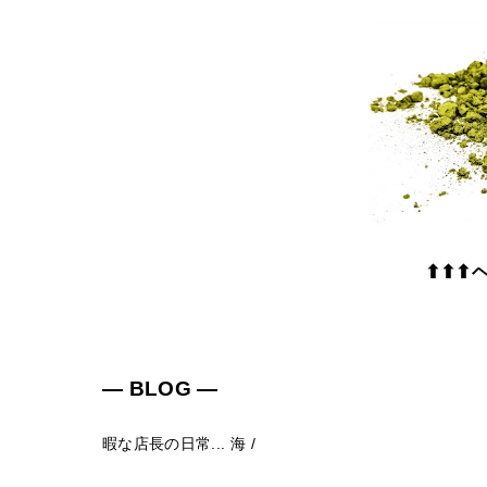
⬆⬆⬆
― BLOG ―
暇な店長の日常...
海
/