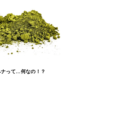
ヘナって…何なの！？