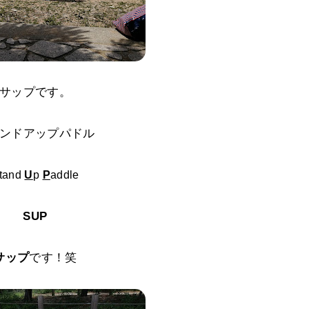
サップです。
ンドアップパドル
tand
U
p
P
addle
SUP
サップ
です！笑