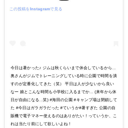
この投稿をInstagramで見る
今日は暑かった♪ ジムは秋くらいまで休会しているから...
奥さんがジムでトレーニングしている時に公園で時間を潰
すのが定番化してきた（笑） 平日は人が少ないから良い
なー 娘とこんな時間も小学校に入るまでか... (来年から休
日が自由になる...笑) #海田の公園 #キャンプ場は閉鎖して
た #今日はガラガラだった #ていうか#暑すぎた 公園の自
販機で電子マネー使えるのはありがたい！っていうか、こ
れは当たり前にして欲しいよね！