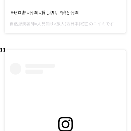
#ゼロ密 #公園 #貸し切り #娘と公園
自然派美容師×人見知り×旅人(西日本限定)のニイミです。
(@21