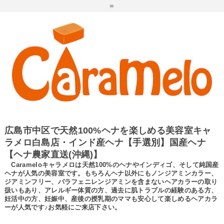
=
広島市中区で天然100%ヘナを楽しめる美容室キャ
ラメロ白島店・インド産ヘナ【手選別】国産ヘナ
【ヘナ農家直送(沖縄)】
Carameloキャラメロは天然100%のヘナやインディゴ、そして純国産
ヘナが人気の美容室です。もちろんヘナ以外にもノンジアミンカラー、
ジアミンフリー、パラフェニレンジアミンを含まないヘアカラーの取り
扱いもあり、アレルギー体質の方、過去に肌トラブルの経験のある方、
妊活中の方、妊娠中、産後の授乳期のママも安心して楽しめるヘアカラ
ーが人気です♪お気軽にご来店下さい。