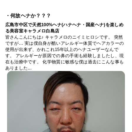
・何故ヘナか？？？
広島市中区で天然100%ヘナ(ハナヘナ・国産ヘナ)を楽しめ
る美容室キャラメロ白島店
皆さんこんにちは♪ キャラメロのニイミヒロシです。 突然
ですが… 実は僕自身が酷いアレルギー体質でヘアカラーの
使用が出来ず、かれこれ15年以上のヘナユーザーなんで
す。 アレルギーが原因での鼻の手術も経験しましたし、現
在も治療中です。 化学物質に敏感な僕は過去にこんな事も
ありました...