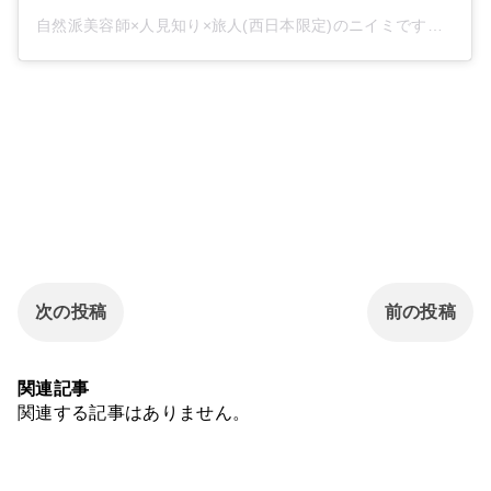
自然派美容師×人見知り×旅人(西日本限定)のニイミです。
(@21
次の投稿
前の投稿
関連記事
関連する記事はありません。