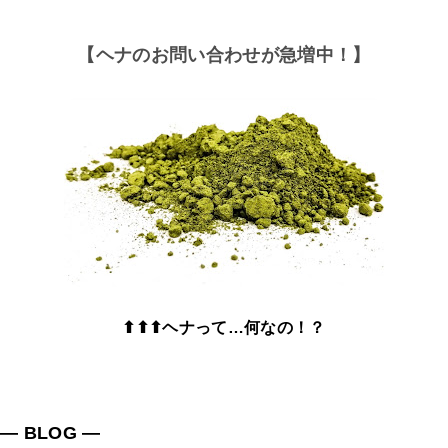
【ヘナのお問い合わせが急増中！】
⬆⬆⬆ヘナって…何なの！？
― BLOG ―