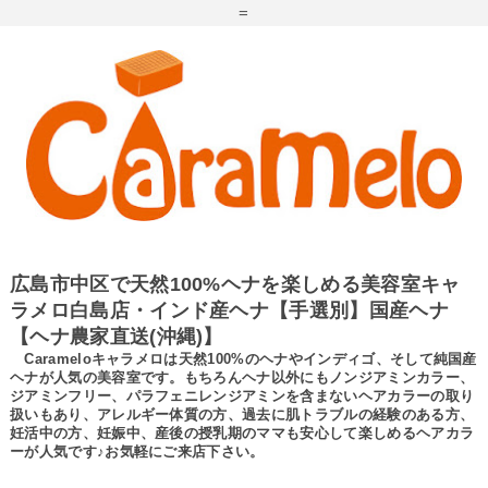
=
広島市中区で天然100%ヘナを楽しめる美容室キャ
ラメロ白島店・インド産ヘナ【手選別】国産ヘナ
【ヘナ農家直送(沖縄)】
Carameloキャラメロは天然100%のヘナやインディゴ、そして純国産
ヘナが人気の美容室です。もちろんヘナ以外にもノンジアミンカラー、
ジアミンフリー、パラフェニレンジアミンを含まないヘアカラーの取り
扱いもあり、アレルギー体質の方、過去に肌トラブルの経験のある方、
妊活中の方、妊娠中、産後の授乳期のママも安心して楽しめるヘアカラ
ーが人気です♪お気軽にご来店下さい。