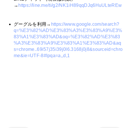
→
https://line.me/ti/g2/NK1iH89qqDJq6HuULteREw
グーグルを利用→
https://www.google.com/search?
q=%E3%82%AD%E3%83%A3%E3%83%A9%E3%
83%A1%E3%83%AD&oq=%E3%82%AD%E3%83
%A3%E3%83%A9%E3%83%A1%E3%83%AD&aq
s=chrome..69i57j35i39j0l6.3168j0j8&sourceid=chro
me&ie=UTF-8#lpqa=a,,d,1