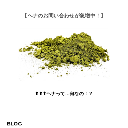
【ヘナのお問い合わせが急増中！】
⬆⬆⬆ヘナって…何なの！？
― BLOG ―