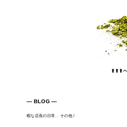
⬆⬆⬆
― BLOG ―
暇な店長の日常...
その他
/