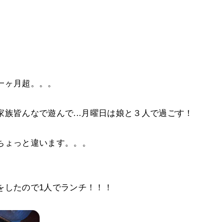
一ヶ月超。。。
族皆んなで遊んで...月曜日は娘と３人で過ごす！
ちょっと違います。。。
をしたので1人でランチ！！！