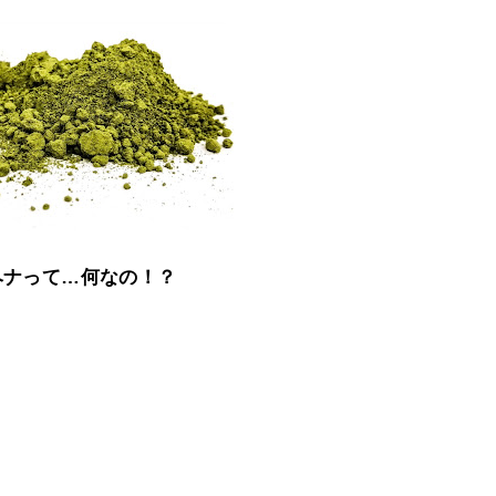
ヘナって…何なの！？