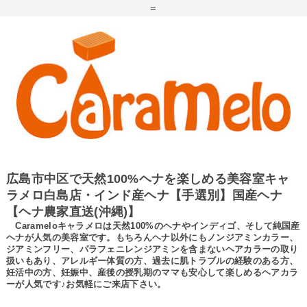
=
広島市中区で天然100%ヘナを楽しめる美容室キャ
ラメロ白島店・インド産ヘナ【手選別】国産ヘナ
【ヘナ農家直送(沖縄)】
Carameloキャラメロは天然100%のヘナやインディゴ、そして純国産
ヘナが人気の美容室です。もちろんヘナ以外にもノンジアミンカラー、
ジアミンフリー、パラフェニレンジアミンを含まないヘアカラーの取り
扱いもあり、アレルギー体質の方、過去に肌トラブルの経験のある方、
妊活中の方、妊娠中、産後の授乳期のママも安心して楽しめるヘアカラ
ーが人気です♪お気軽にご来店下さい。