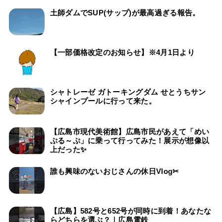
土師ダムでSUP(サップ)が最高過ぎる報告。
【一部価格改定のお知らせ】※4月1日より
シャトレーゼ ガトーキングダム せとうちサン
シャインプールに行って来た。
【広島市現代美術館】広島市民があえて「めい
ぷる～ぷ」に乗って行ってみた！展示が想像以
上だった✨
誰も興味のないおじさんの休日Vlog✂
【広島】582号と652号が同時に到着！あなたな
らどちらを選ぶ？｜広島電鉄