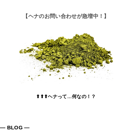
【ヘナのお問い合わせが急増中！】
⬆⬆⬆ヘナって…何なの！？
― BLOG ―