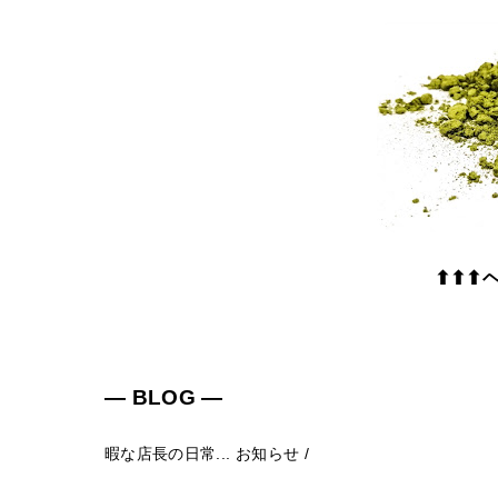
⬆⬆⬆
― BLOG ―
暇な店長の日常...
お知らせ
/