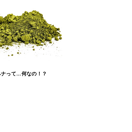
ヘナって…何なの！？