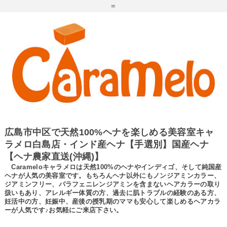
=
広島市中区で天然100%ヘナを楽しめる美容室キャ
ラメロ白島店・インド産ヘナ【手選別】国産ヘナ
【ヘナ農家直送(沖縄)】
Carameloキャラメロは天然100%のヘナやインディゴ、そして純国産
ヘナが人気の美容室です。もちろんヘナ以外にもノンジアミンカラー、
ジアミンフリー、パラフェニレンジアミンを含まないヘアカラーの取り
扱いもあり、アレルギー体質の方、過去に肌トラブルの経験のある方、
妊活中の方、妊娠中、産後の授乳期のママも安心して楽しめるヘアカラ
ーが人気です♪お気軽にご来店下さい。