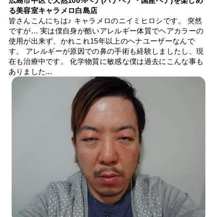
広島市中区で天然100%ヘナ(ハナヘナ・国産ヘナ)を楽しめ
る美容室キャラメロ白島店
皆さんこんにちは♪ キャラメロのニイミヒロシです。 突然
ですが… 実は僕自身が酷いアレルギー体質でヘアカラーの
使用が出来ず、かれこれ15年以上のヘナユーザーなんで
す。 アレルギーが原因での鼻の手術も経験しましたし、現
在も治療中です。 化学物質に敏感な僕は過去にこんな事も
ありました...