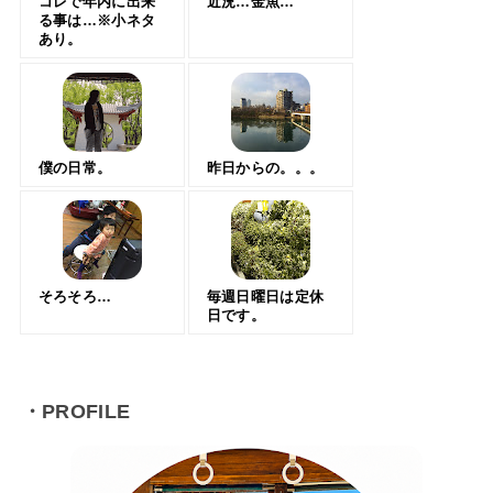
コレで年内に出来
近況…金魚…
る事は…※小ネタ
あり。
僕の日常。
昨日からの。。。
そろそろ…
毎週日曜日は定休
日です。
・PROFILE