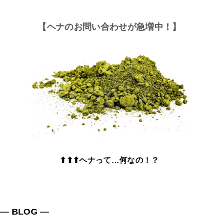
【ヘナのお問い合わせが急増中！】
⬆⬆⬆ヘナって…何なの！？
― BLOG ―