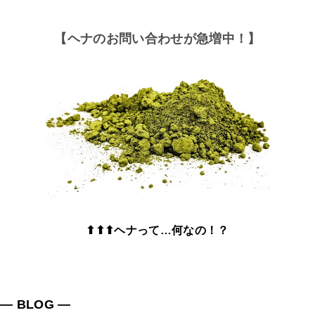
【ヘナのお問い合わせが急増中！】
⬆⬆⬆ヘナって…何なの！？
― BLOG ―