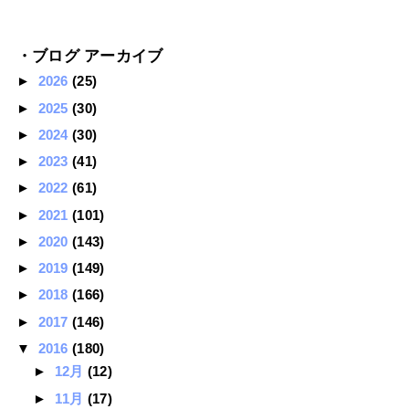
・ブログ アーカイブ
►
2026
(25)
►
2025
(30)
►
2024
(30)
►
2023
(41)
►
2022
(61)
►
2021
(101)
►
2020
(143)
►
2019
(149)
►
2018
(166)
►
2017
(146)
▼
2016
(180)
►
12月
(12)
►
11月
(17)