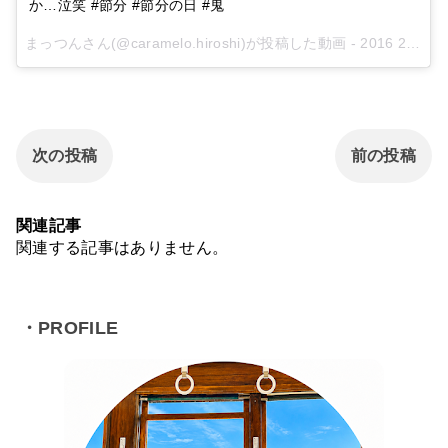
か…泣笑 #節分 #節分の日 #鬼
まっつんさん(@caramelo.hiroshi)が投稿した動画 -
2016 2月 10 3:11午後 PST
次の投稿
前の投稿
関連記事
関連する記事はありません。
・PROFILE