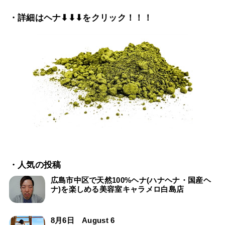
・詳細はヘナ⬇⬇⬇をクリック！！！
・人気の投稿
広島市中区で天然100%ヘナ(ハナヘナ・国産ヘ
ナ)を楽しめる美容室キャラメロ白島店
8月6日 August 6