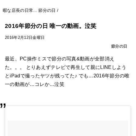
暇な店長の日常...
節分の日
/
2016年節分の日 唯一の動画。泣笑
2016年2月12日金曜日
節分の日
最近、PC操作ミスで節分の写真&動画が全部消え
た。。。 とりあえずテレビで再生して親にLINEしよう
とiPadで撮ったヤツが残ってた♪ でも…2016年節分の唯
一の動画が…コレか…泣笑