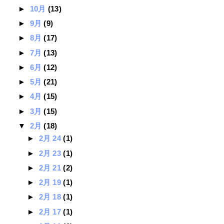
►
10月
(13)
►
9月
(9)
►
8月
(17)
►
7月
(13)
►
6月
(12)
►
5月
(21)
►
4月
(15)
►
3月
(15)
▼
2月
(18)
►
2月 24
(1)
►
2月 23
(1)
►
2月 21
(2)
►
2月 19
(1)
►
2月 18
(1)
►
2月 17
(1)