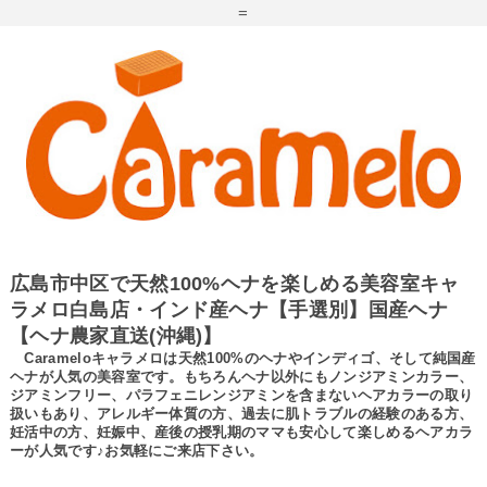
=
広島市中区で天然100%ヘナを楽しめる美容室キャ
ラメロ白島店・インド産ヘナ【手選別】国産ヘナ
【ヘナ農家直送(沖縄)】
Carameloキャラメロは天然100%のヘナやインディゴ、そして純国産
ヘナが人気の美容室です。もちろんヘナ以外にもノンジアミンカラー、
ジアミンフリー、パラフェニレンジアミンを含まないヘアカラーの取り
扱いもあり、アレルギー体質の方、過去に肌トラブルの経験のある方、
妊活中の方、妊娠中、産後の授乳期のママも安心して楽しめるヘアカラ
ーが人気です♪お気軽にご来店下さい。