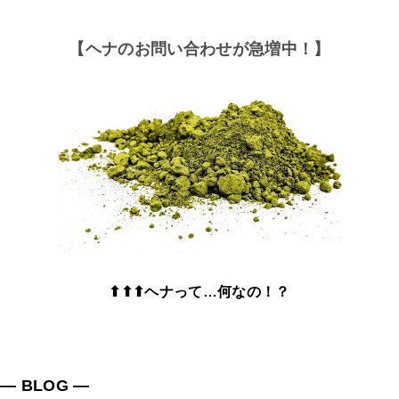
【ヘナのお問い合わせが急増中！】
⬆⬆⬆ヘナって…何なの！？
― BLOG ―