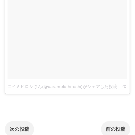
ニイミヒロシさん(@caramelo.hiroshi)がシェアした投稿
-
2018
次の投稿
前の投稿