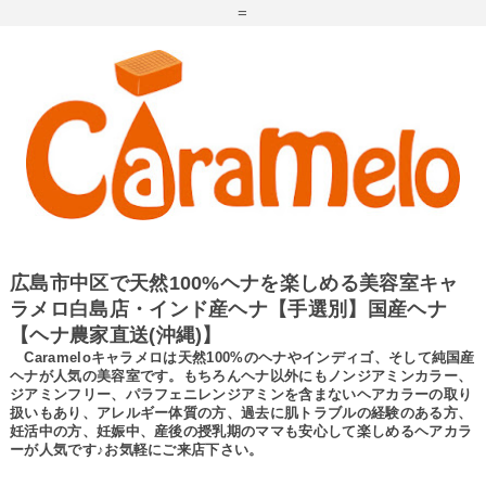
=
広島市中区で天然100%ヘナを楽しめる美容室キャ
ラメロ白島店・インド産ヘナ【手選別】国産ヘナ
【ヘナ農家直送(沖縄)】
Carameloキャラメロは天然100%のヘナやインディゴ、そして純国産
ヘナが人気の美容室です。もちろんヘナ以外にもノンジアミンカラー、
ジアミンフリー、パラフェニレンジアミンを含まないヘアカラーの取り
扱いもあり、アレルギー体質の方、過去に肌トラブルの経験のある方、
妊活中の方、妊娠中、産後の授乳期のママも安心して楽しめるヘアカラ
ーが人気です♪お気軽にご来店下さい。