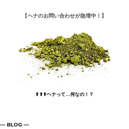
【ヘナのお問い合わせが急増中！】
⬆⬆⬆ヘナって…何なの！？
― BLOG ―